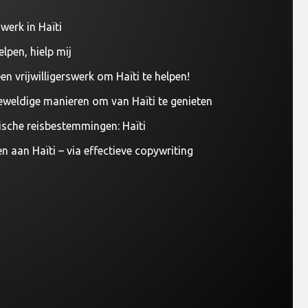
werk in Haïti
elpen, hielp mij
en vrijwilligerswerk om Haïti te helpen!
eweldige manieren om van Haïti te genieten
ische reisbestemmingen: Haïti
n aan Haïti – via effectieve copywriting