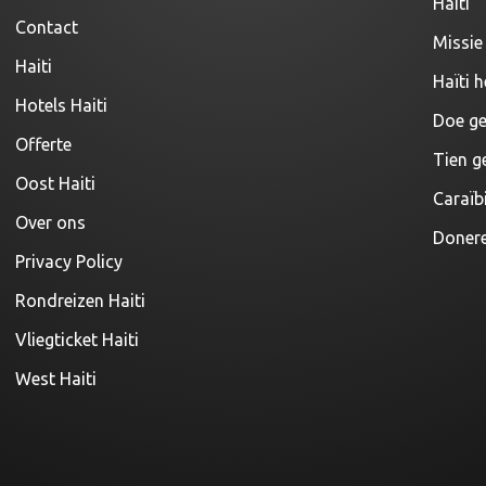
Haiti
Contact
Missie 
Haiti
Haïti h
Hotels Haiti
Doe ge
Offerte
Tien g
Oost Haiti
Caraïb
Over ons
Donere
Privacy Policy
Rondreizen Haiti
Vliegticket Haiti
West Haiti