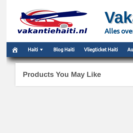
Vak
Alles ove
Haiti
Blog Haiti
Vliegticket Haiti
Au
Products You May Like