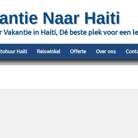
antie Naar Haiti
r Vakantie in Haiti, Dé beste plek voor een l
tohuur Haiti
Reiswinkel
Offerte
Over ons
Cont