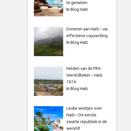
te genieten
In
Blog Haiti
Doneren aan Haïti – via
effectieve copywriting
In
Blog Haiti
Helden van de FIFA
Wereldbeker – Haïti
1974
In
Blog Haiti
Leuke weetjes over
Haïti – De eerste
zwarte republiek in de
wereld!