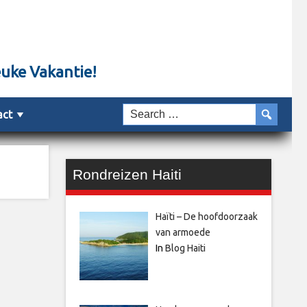
euke Vakantie!
act
Rondreizen Haiti
Haïti – De hoofdoorzaak
van armoede
In
Blog Haiti