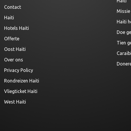
Haiti
Contact
Missie 
Haiti
Haïti h
Hotels Haiti
Doe ge
Offerte
Tien g
Oost Haiti
Caraïb
Over ons
Donere
Privacy Policy
Rondreizen Haiti
Vliegticket Haiti
West Haiti