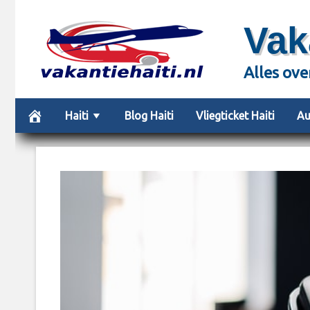
Vak
Alles ove
Haiti
Blog Haiti
Vliegticket Haiti
Au