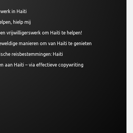
werk in Haïti
elpen, hielp mij
en vrijwilligerswerk om Haïti te helpen!
eweldige manieren om van Haïti te genieten
ische reisbestemmingen: Haïti
n aan Haïti – via effectieve copywriting