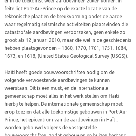
er in de toekomst weer aardbevingen zullen komen. In
feite ligt Port-Au-Prince op de exacte locatie van de
tektonische plaat en de breukvorming onder de aarde
waar regelmatig seismische activiteiten plaatsvinden die
catastrofale aardbevingen veroorzaken, geen enkele zo
groot als 12 januari 2010, maar die wel in de geschiedenis
hebben plaatsgevonden – 1860, 1770, 1761, 1751, 1684,
1673, en 1618, (United States Geological Survey (USGS)).
Haïti heeft goede bouwvoorschriften nodig om de
volgende verwoestende aardbevingen te kunnen
weerstaan. Dit is een must, en de internationale
gemeenschap moet alles in het werk stellen om Haïti
hierbij te helpen. De internationale gemeenschap moet
erop toezien dat alle toekomstige gebouwen in Port-Au-
Prince, het epicentrum van de aardbevingen in Haïti,
worden gebouwd volgens de vastgestelde
bouwvoorschriften, zodat gebouwen en huizen bestand