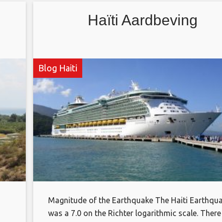
stonden als Tainos en Arawacks. Deze volkeren
waren met miljoenen. Tegen de tijd dat Columbu
Haïti Aardbeving
4
Blog Haiti
Magnitude of the Earthquake The Haiti Earthqu
was a 7.0 on the Richter logarithmic scale. There 