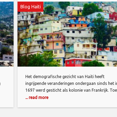
Blog Haiti
Het demografische gezicht van Haïti heeft
g
ingrijpende veranderingen ondergaan sinds het i
1697 werd gesticht als kolonie van Frankrijk. To
Columbus en zijn conquistadores in 1492 op het
... read more
eiland Hispaniola aankwamen, waren er grote
en,
aantallen inheemse volkeren die gezamenlijk be