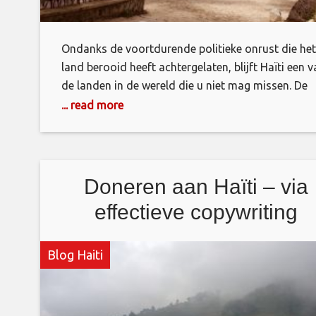
Ondanks de voortdurende politieke onrust die het
land berooid heeft achtergelaten, blijft Haïti een 
de landen in de wereld die u niet mag missen. De
plaats zal je boeien met vele interessante details 
... read more
gewoonten. Haïti zal u zeker bezighouden de hele t
dat u in de plaats bent. 1.) Citadelle Laferriere Dit
perfecte
Doneren aan Haïti – via
effectieve copywriting
Blog Haiti