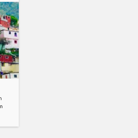
n
en
kend