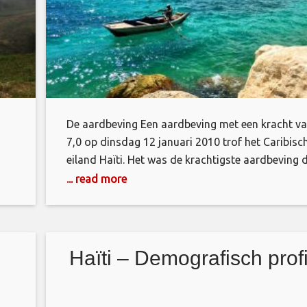
De aardbeving Een aardbeving met een kracht v
7,0 op dinsdag 12 januari 2010 trof het Caribisc
eiland Haïti. Het was de krachtigste aardbeving d
Haïti in bijna 200 jaar heeft getroffen. Het
... read more
en
epicentrum lag 15 mijl ten zuidwesten van de
we
hoofdstad van het land, Port-au-Prince, op een
diepte van 6,2 mijl onder het grondoppervlak.
Haïti – Demografisch profi