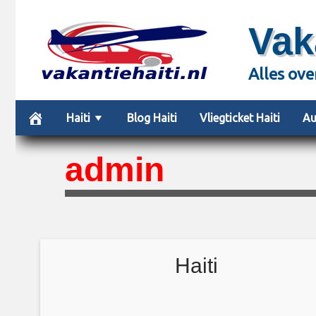
Skip
Vak
to
content
Alles ove
Haiti
Blog Haiti
Vliegticket Haiti
Au
admin
Haiti