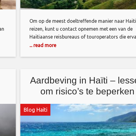
Om op de meest doeltreffende manier naar Haïti
van
reizen, kunt u contact opnemen met een van de
Haïtiaanse reisbureaus of touroperators die erv
en
hebben met het organiseren van reizen op het eil
... read more
ijd
Haïti werd ontdekt door Christoffel Columbus in
1492. Het was zijn eerste ontdekking tijdens de
expeditie naar Indië. De hoofdstad van het
Aardbeving in Haïti – les
om risico’s te beperken
Blog Haiti