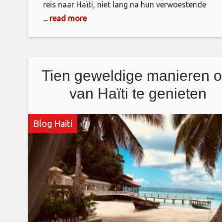
reis naar Haïti, niet lang na hun verwoestende
aardbeving. Ik bevond me in een afgelegen dorp
... read more
buiten Heche (40 mijl buiten Port-Au-Prince) waar 
kleren verschafte aan vrouwen die op vuile vloere
leefden en kinderen die slechts één maaltijd
Tien geweldige manieren 
van Haïti te genieten
Blog Haiti