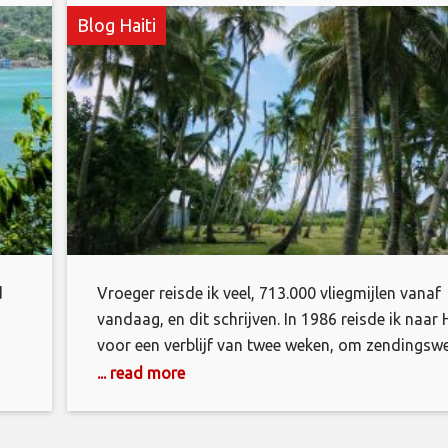
Blog Haiti
d
Vroeger reisde ik veel, 713.000 vliegmijlen vanaf
vandaag, en dit schrijven. In 1986 reisde ik naar H
voor een verblijf van twee weken, om zendingsw
ue
te doen in de bergen; dus ik weet echt niet hoe he
... read more
at
vandaag is, behalve dan wat onrust in de krant di
i
heb gelezen; en de bijwerkingen die