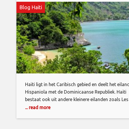
Blog Haiti
Haïti ligt in het Caribisch gebied en deelt het eilan
Hispaniola met de Dominicaanse Republiek. Haïti
bestaat ook uit andere kleinere eilanden zoals Les
Cayemites, Ile de Anacaona, La Gonave, La Tourt
... read more
of Tortuga, en het onbewoonde eiland Navasse, d
gedeeld wordt met de VS. Er zijn slechts twee Haït