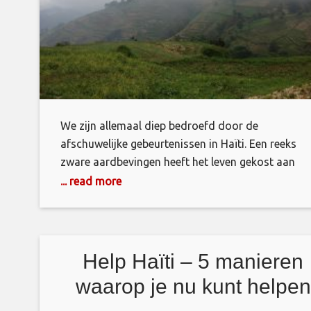
We zijn allemaal diep bedroefd door de
afschuwelijke gebeurtenissen in Haïti. Een reeks
zware aardbevingen heeft het leven gekost aan
duizenden Haïtianen. Het heeft het leven van
... read more
miljoenen anderen verwoest en vernietigd. Gezinn
die door een ramp uit elkaar worden gerukt, zien 
maar al te vaak op het nieuws. De tsunami in de
Indische
Help Haïti – 5 manieren
waarop je nu kunt helpen