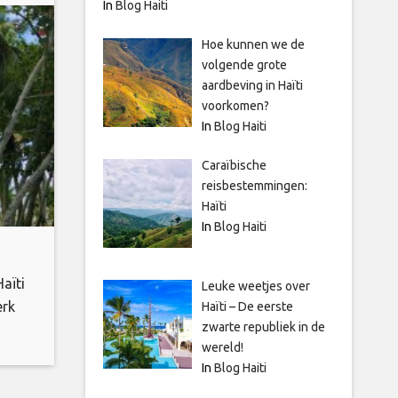
In
Blog Haiti
Hoe kunnen we de
volgende grote
aardbeving in Haïti
voorkomen?
In
Blog Haiti
Caraïbische
reisbestemmingen:
Haïti
In
Blog Haiti
aïti
Leuke weetjes over
erk
Haïti – De eerste
zwarte republiek in de
t er
wereld!
e ik
In
Blog Haiti