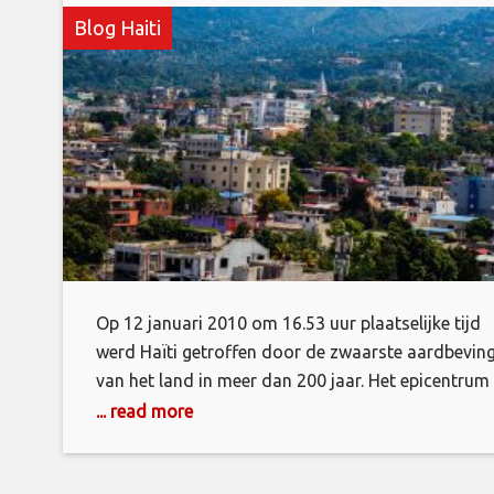
Blog Haiti
Op 12 januari 2010 om 16.53 uur plaatselijke tijd
werd Haïti getroffen door de zwaarste aardbevin
van het land in meer dan 200 jaar. Het epicentrum
van de aardbeving met een kracht van 7,0 bevond
... read more
zich net ten westen van de Haïtiaanse hoofdstad
Port-au-Prince en liet naar schatting 230.000 dod