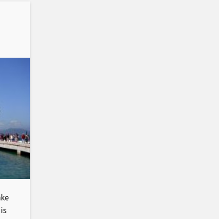
s
ake
is