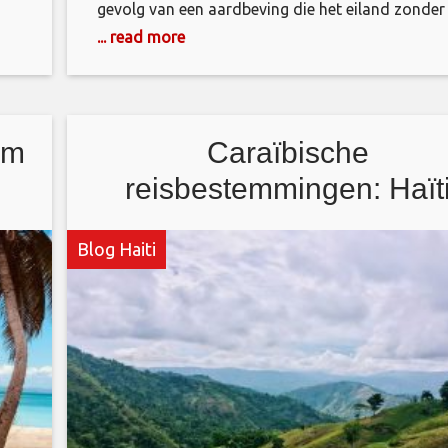
gevolg van een aardbeving die het eiland zonder
genade heeft getroffen. Regeringen en gewone
... read more
ik
burgers uit alle hoeken van de wereld hebben
n
strijdkrachten, medisch personeel, dekens en
voorraden, vrijwilligers,
rampenbestrijdingsdeskundigen, geld en gebede
om
Caraïbische
gestuurd. Amerikanen hebben met overvloedige
reisbestemmingen: Haït
Blog Haiti