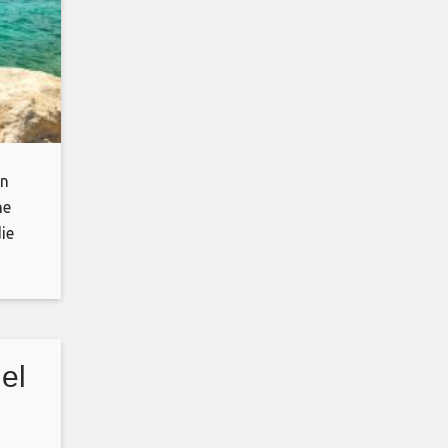
an
he
ie
el