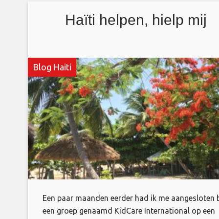
casino’s beschikbaar voor uw gokgenoegens,
Haïti helpen, hielp mij
Blog Haiti
Een paar maanden eerder had ik me aangesloten b
een groep genaamd KidCare International op een