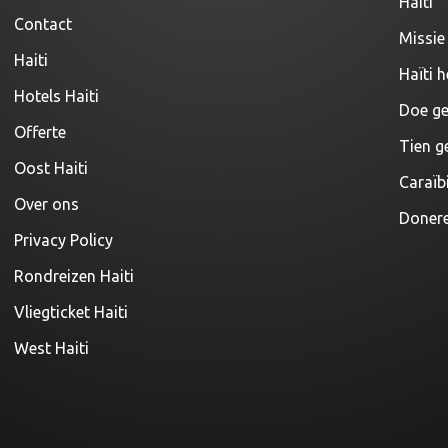
Haiti
Contact
Missie 
Haiti
Haïti h
Hotels Haiti
Doe ge
Offerte
Tien g
Oost Haiti
Caraïb
Over ons
Donere
Privacy Policy
Rondreizen Haiti
Vliegticket Haiti
West Haiti