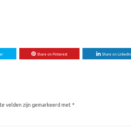
er
Share on Pinterest
Share on LinkedIn
te velden zijn gemarkeerd met
*