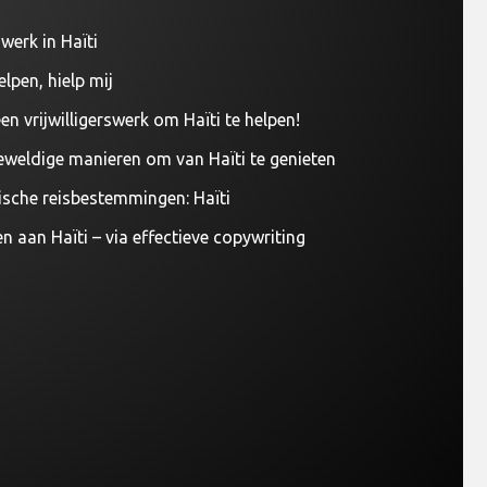
werk in Haïti
elpen, hielp mij
en vrijwilligerswerk om Haïti te helpen!
eweldige manieren om van Haïti te genieten
ische reisbestemmingen: Haïti
n aan Haïti – via effectieve copywriting