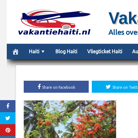
Skip
Vak
to
content
Alles ove
Haiti
Blog Haiti
Vliegticket Haiti
Au
Share on Facebook
Share on Twitt