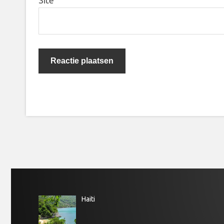
Site
Haiti